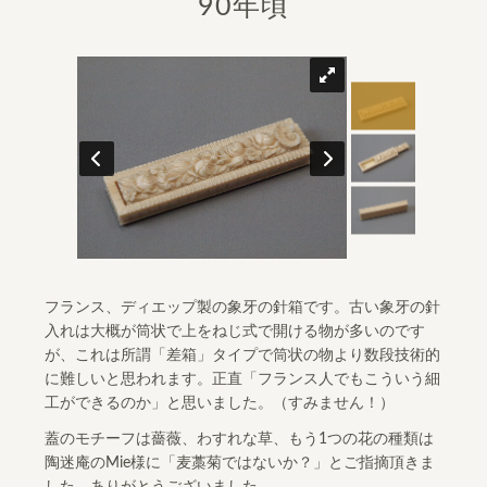
90年頃
フランス、ディエップ製の象牙の針箱です。古い象牙の針
入れは大概が筒状で上をねじ式で開ける物が多いのです
が、これは所謂「差箱」タイプで筒状の物より数段技術的
に難しいと思われます。正直「フランス人でもこういう細
工ができるのか」と思いました。（すみません！）
蓋のモチーフは薔薇、わすれな草、もう1つの花の種類は
陶迷庵のMie様に「麦藁菊ではないか？」とご指摘頂きま