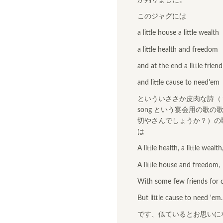
が判りました。
このジャグには
a little house a little wealth
a little health and freedom
and at the end a little friend
and little cause to need'em
といういささか皮肉な詩（？）
song という宴会用の歌の歌詞
切やさんでしょうか？）の
は
A little health, a little wealth
A little house and freedom,
With some few friends for c
But little cause to need 'em.
です、似ているとお思いに