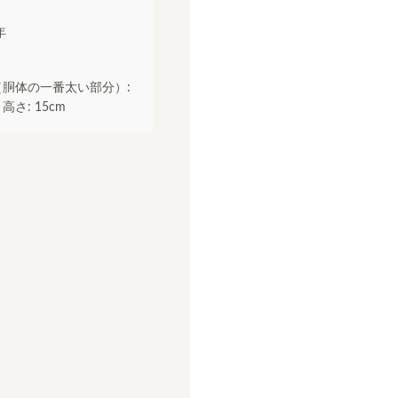
年
（胴体の一番太い部分）:
, 高さ: 15cm